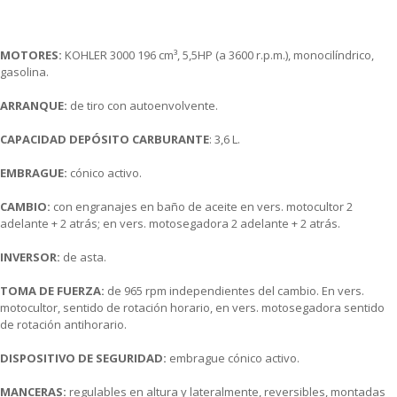
MOTORES:
KOHLER 3000 196 cm³, 5,5HP (a 3600 r.p.m.), monocilíndrico,
gasolina.
ARRANQUE:
de tiro con autoenvolvente.
CAPACIDAD DEPÓSITO CARBURANTE
: 3,6 L.
EMBRAGUE:
cónico activo.
CAMBIO:
con engranajes en baño de aceite en vers. motocultor 2
adelante + 2 atrás; en vers. motosegadora 2 adelante + 2 atrás.
INVERSOR:
de asta.
TOMA DE FUERZA:
de 965 rpm independientes del cambio. En vers.
motocultor, sentido de rotación horario, en vers. motosegadora sentido
de rotación antihorario.
DISPOSITIVO DE SEGURIDAD:
embrague cónico activo.
MANCERAS:
regulables en altura y lateralmente, reversibles, montadas