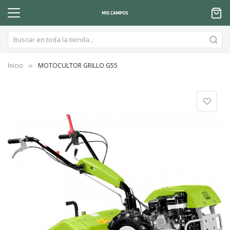
Inicio
MOTOCULTOR GRILLO G55
Saltar
al
final
de
la
galería
de
imágenes