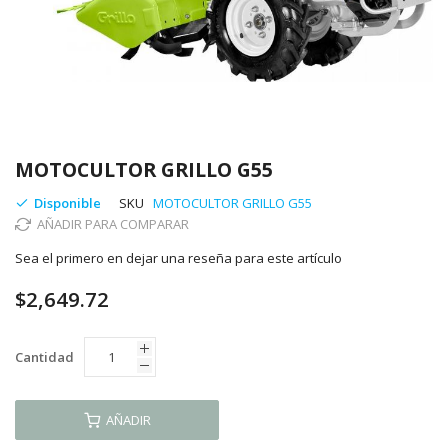
Saltar
al
MOTOCULTOR GRILLO G55
comienzo
de
Disponible
SKU
MOTOCULTOR GRILLO G55
la
AÑADIR PARA COMPARAR
galería
Sea el primero en dejar una reseña para este artículo
de
imágenes
$2,649.72
Cantidad
AÑADIR